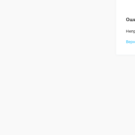
Оши
Непр
Верн