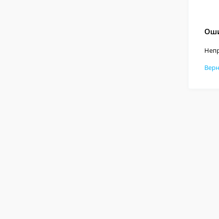
Оши
Непр
Верн