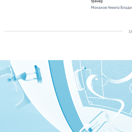
тренер
Монахов Никита Влад
З