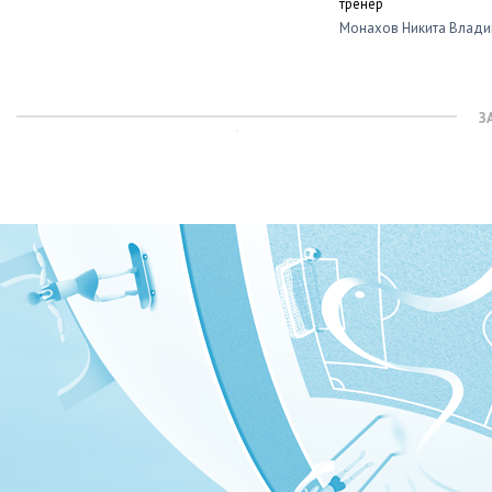
тренер
Монахов Никита Влад
З