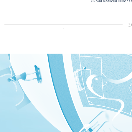
Либин Алексей Никола
З